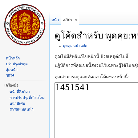
หน้า
อภิปราย
ดูโค้ดสำหรับ พูดคุย:ห
←
พูดคุย:หน้าหลัก
ข้ามไป:
การนำทาง
,
ค้นหา
คุณไม่มีสิทธิแก้ไขหน้านี้ ด้วยเหตุต่อไปนี้:
หน้าหลัก
ปรับปรุงล่าสุด
ปฏิบัติการที่คุณขอนี้สงวนไว้เฉพาะผู้ใช้ในกลุ
สุ่มหน้า
วิธีใช้
คุณสามารถดูและคัดลอกโค้ดของหน้านี้:
เครื่องมือ
หน้าที่ลิงก์มา
การปรับปรุงที่เกี่ยวโยง
หน้าพิเศษ
สารสนเทศหน้า