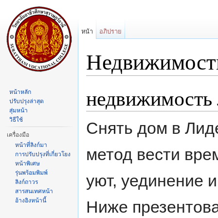
หน้า
อภิปราย
Недвижимост
ข้ามไป:
การนำทาง
,
ค้นหา
недвижимость 
หน้าหลัก
ปรับปรุงล่าสุด
สุ่มหน้า
วิธีใช้
Снять дом в Лид
เครื่องมือ
หน้าที่ลิงก์มา
метод вести вре
การปรับปรุงที่เกี่ยวโยง
หน้าพิเศษ
รุ่นพร้อมพิมพ์
уют, уединение 
ลิงก์ถาวร
สารสนเทศหน้า
อ้างอิงหน้านี้
Ниже презентов